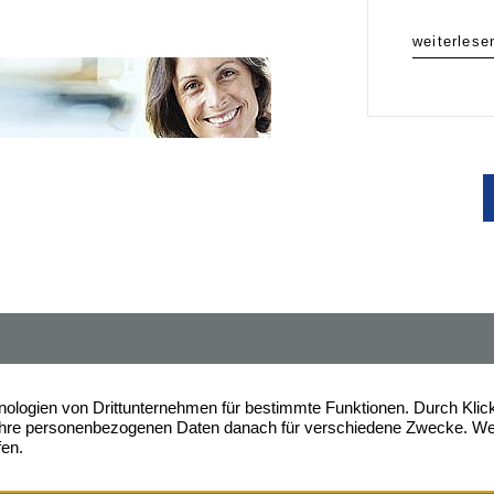
weiterlese
ahre Erfahrung am
Friedrich-Wilhelm-Stra
nmarkt in Duisburg und im
47051 Duisburg
Ruhrgebiet. Profitieren auch Sie