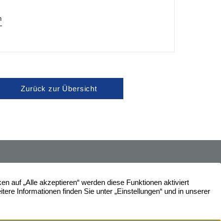
n
Zurück zur Übersicht
ße 7
Immobilien
Widerrufsbelehrung
Unser Service
News