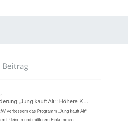
 Beitrag
26
KfW-Förderung „Jung kauft Alt“: Höhere Kredite ab August 2026
fW verbessern das Programm „Jung kauft Alt“
en mit kleinem und mittlerem Einkommen