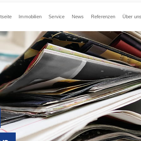
tseite
Immobilien
Service
News
Referenzen
Über un