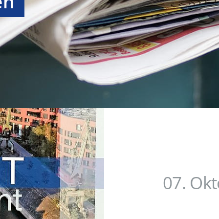
en
07. Ok