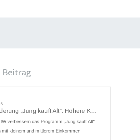
 Beitrag
26
KfW-Förderung „Jung kauft Alt“: Höhere Kredite ab August 2026
fW verbessern das Programm „Jung kauft Alt“
en mit kleinem und mittlerem Einkommen