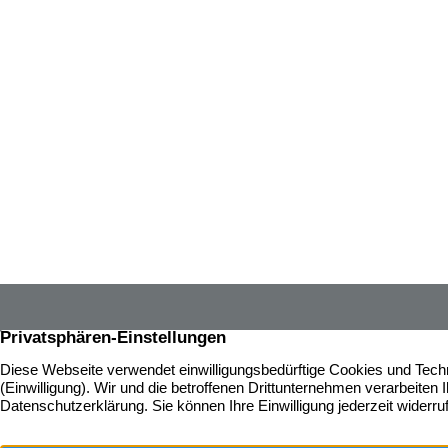
Über 65 J
Immobilie
gesamten 