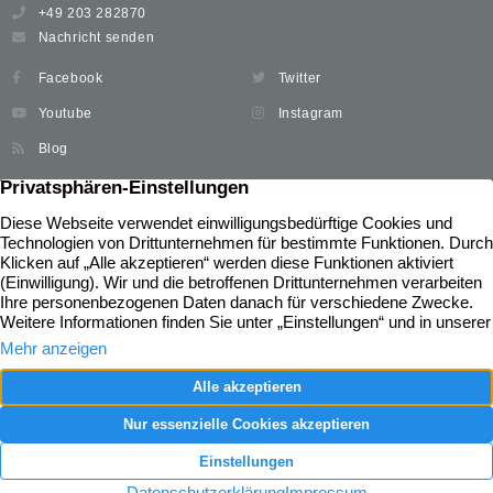
+49 203 282870
Nachricht senden
Facebook
Twitter
Youtube
Instagram
Blog
Immobilien
Widerrufsbelehrung
Unser Service
News
Immobilie verkaufen
Kontakt
Immobilie kaufen
Impressum
Immobilie bewerten
Datenschutz