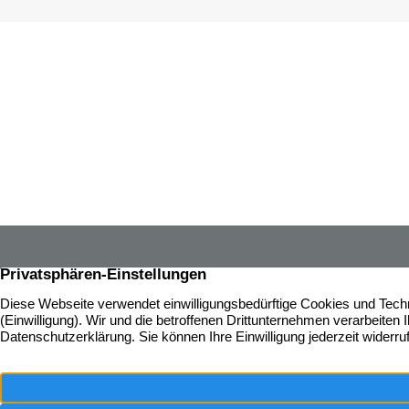
Über 65 J
Immobilie
gesamten 
davon!