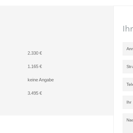
Ih
An
2.330 €
1.165 €
Str
keine Angabe
Tel
3.495 €
Ih
Nac