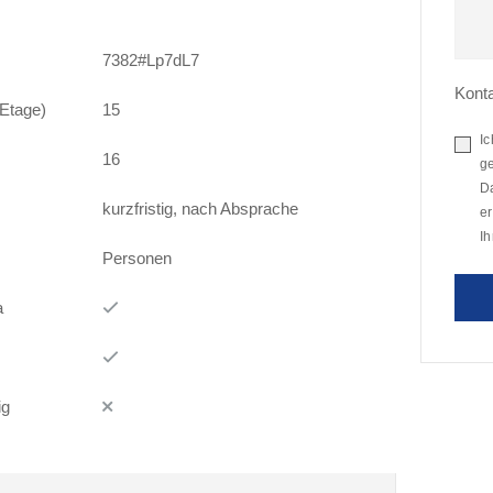
7382#Lp7dL7
Konta
(Etage)
15
I
16
g
D
kurzfristig, nach Absprache
e
Ih
Personen
a
ig