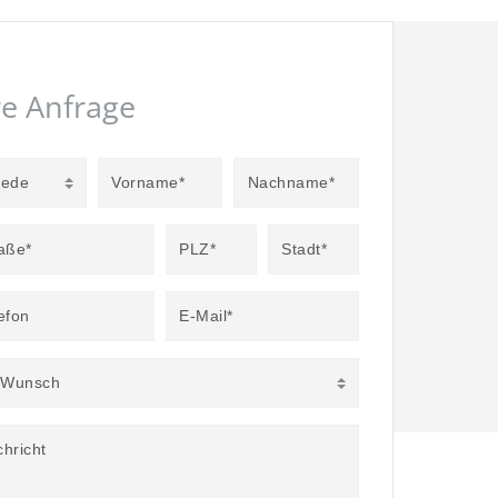
re Anfrage
rede
Vorname*
Nachname*
aße*
PLZ*
Stadt*
efon
E-Mail*
r Wunsch
hricht