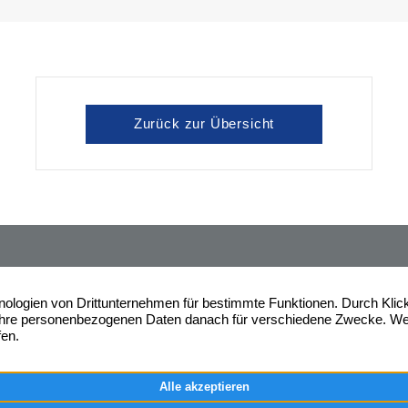
Zurück zur Übersicht
ahre Erfahrung am
Friedrich-Wilhelm-Stra
nmarkt in Duisburg und im
47051 Duisburg
Ruhrgebiet. Profitieren auch Sie
+49 203 282870
Nachricht senden