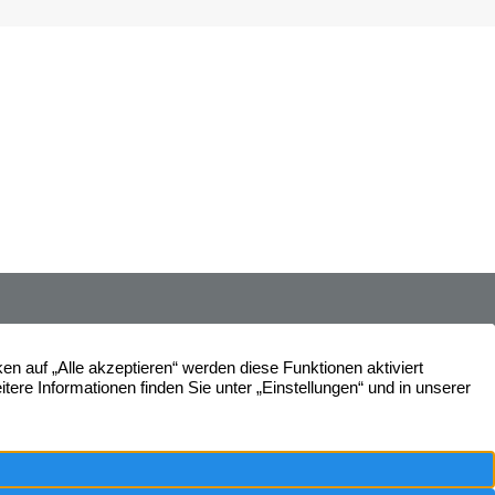
ße 7
Immobilien
Widerrufsbelehrung
Unser Service
News
Immobilie verkaufen
Kontakt