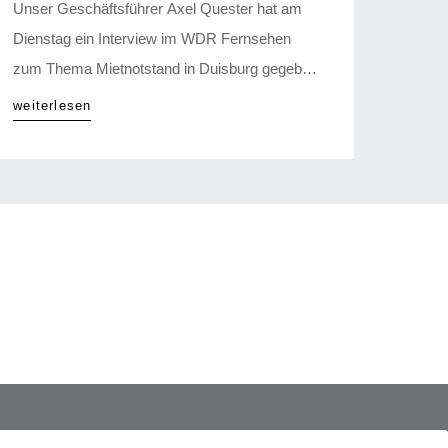
Unser Geschäftsführer Axel Quester hat am
Dienstag ein Interview im WDR Fernsehen
zum Thema Mietnotstand in Duisburg gegeben.
Die komplette Lokalzeit können Sie hier sehen:
weiterlesen
Lokalzeit aus Duisburg | 10.10.2023 – Lokalzeit
aus Duisburg – Sendungen A-Z – Video –
Mediathek – WDR