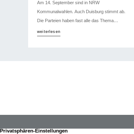
Am 14. September sind in NRW
Kommunalwahlen. Auch Duisburg stimmt ab.
Die Parteien haben fast alle das Thema
Wohnen und Mieten „entdeckt“, ziehen aber
weiterlesen
sehr unterschiedliche Schlüsse. Die SPD setzt
verstärkt auf eine Einbindung der GEBAG, auf
mehr sozialen Wohnungsbau. Sie möchte in
Schlüssellagen selber Grundstücke ankaufen.
Die Taskforce Schrottimmobilien soll fortgeführt
werden. Die CDU […]