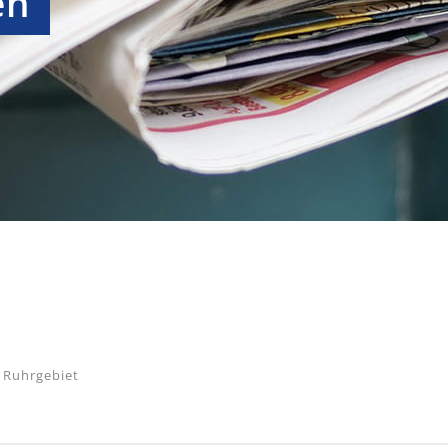
en
 Ruhrgebiet