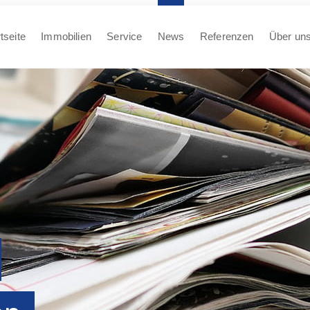
tseite
Immobilien
Service
News
Referenzen
Über un