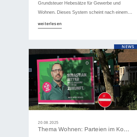
Grundsteuer Hebesätze für Gewerbe und
Wohnen. Dieses System scheint nach einem
aktuellen Urteil nicht gerichtsfest. Es ist daher
weiterlesen
vernünftig den gesplitteten Satz wieder
zusammen zu führen. Der alte Satz betrug
NEWS
1.068 %. Leider kommt jedoch nun auch eine
unerklärte Erhöhung durch die Hintertür auf
1.169 %. Das ist […]
20.08.2025
Thema Wohnen: Parteien im Kommunalwahlkampf