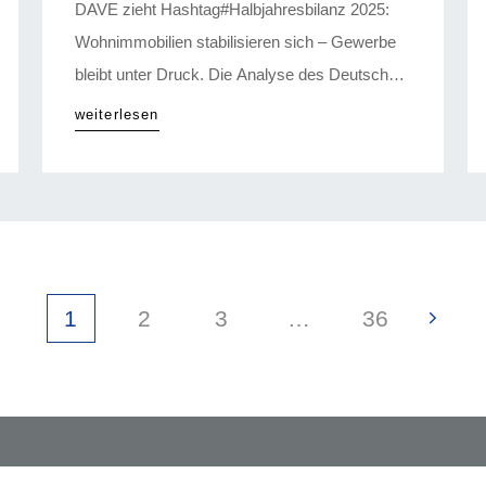
DAVE zieht Hashtag#Halbjahresbilanz 2025:
Wohnimmobilien stabilisieren sich – Gewerbe
bleibt unter Druck. Die Analyse des Deutschen
Anlage-Immobilien Verbunds DAVE zeigt zur
weiterlesen
Jahresmitte ein gemischtes Bild.
Wohnimmobilien zeigen sich stabil, im
Renditebereich bei Wohnimmobilien zieht die
Nachfrage an. Büroimmobilien bleiben unter
Druck. Die Nutzeranfragen sind an vielen
Standorten stagnierend oder rückläufig,
1
2
3
…
36
Investoren vorsichtig.