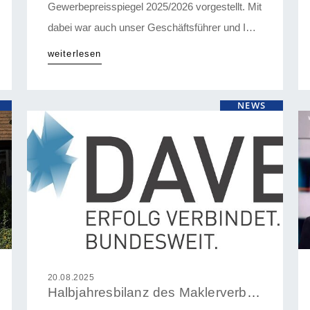
Gewerbepreisspiegel 2025/2026 vorgestellt. Mit
dabei war auch unser Geschäftsführer und IVD
Vizepräsident Axel Quester. Seine
weiterlesen
Zusammenfassung: „Der Wert einer Gewerbe-
Immobilie entscheidet sich heute weniger auf
NEWS
dem Reißbrett als im Quartier. Nur, wo Energie,
Mobilität und Umfeldentwicklung
zusammengedacht werden, entsteht
Standortqualität, die dauerhaft trägt – vor allem
dort, wo […]
20.08.2025
Halbjahresbilanz des Maklerverbundes DAVE